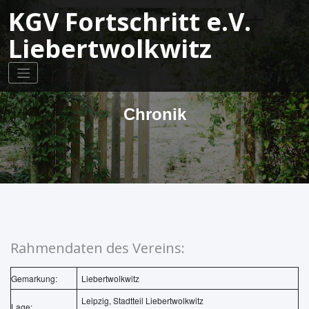
Springe
KGV Fortschritt e.V.
zum
Inhalt
Liebertwolkwitz
Chronik
Rahmendaten des Vereins:
Gemarkung:
Liebertwolkwitz
Leipzig, Stadtteil Liebertwolkwitz
Lage: